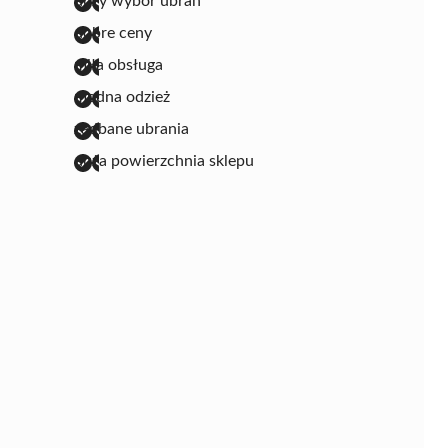
duży wybór ubrań
dobre ceny
miła obsługa
modna odzież
zadbane ubrania
duża powierzchnia sklepu