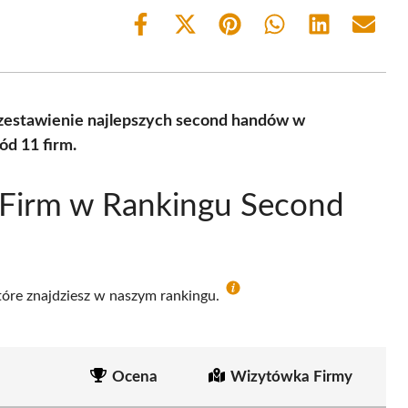
Share
Share
Share
Share
Share
Share
on
on
on
on
on
on
Facebook
X
Pinterest
WhatsApp
LinkedIn
Email
(Twitter)
zestawienie najlepszych second handów w
ód 11 firm.
 Firm w Rankingu Second
które znajdziesz w naszym rankingu.
Ocena
Wizytówka Firmy