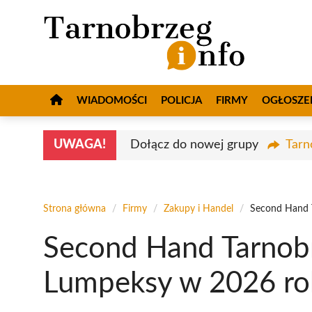
Przejdź
do
treści
WIADOMOŚCI
POLICJA
FIRMY
OGŁOSZE
UWAGA!
Dołącz do nowej grupy
Tarn
Strona główna
/
Firmy
/
Zakupy i Handel
/
Second Hand 
Second Hand Tarnobr
Lumpeksy w 2026 ro