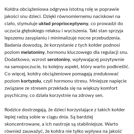
Kołdra obciążeniowa odgrywa istotną rolę w poprawie
jakości snu dzieci. Dzięki równomiernemu naciskowi na
ciało, stymuluje
układ proprioceptywny
, co prowadzi do
uczucia głębokiego relaksu i wyciszenia. Taki stan sprzyja
lepszemu zasypianiu i minimalizuje nocne przebudzenia.
Badania dowodzą, że korzystanie z tych kołder podnosi
poziom
melatoniny
, hormonu kluczowego dla regulacji snu.
Dodatkowo, wzrost
serotoniny
, wpływającej pozytywnie
na samopoczucie, to kolejny aspekt, który warto podkreślić.
Co więcej, kołdry obciążeniowe pomagają zredukować
poziom
kortyzolu
, czyli hormonu stresu. Mniejsze napięcie
związane ze stresem przekłada się na większy komfort
psychiczny, co działa korzystnie na zdrowy sen.
Rodzice dostrzegają, że dzieci korzystające z takich kołder
lepiej radzą sobie w ciągu dnia. Są bardziej
skoncentrowane, a ich nastroje są stabilniejsze. Warto
również zauważyć, że kołdra nie tylko wpływa na jakość