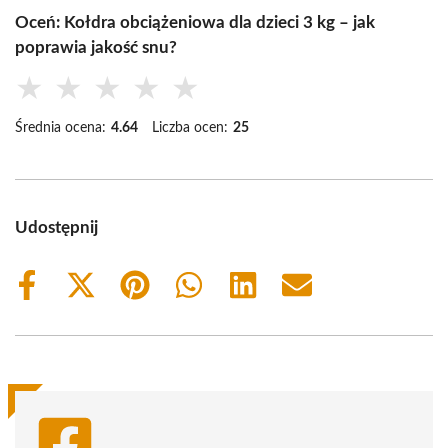
Oceń: Kołdra obciążeniowa dla dzieci 3 kg – jak
poprawia jakość snu?
★
★
★
★
★
Średnia ocena:
4.64
Liczba ocen:
25
Udostępnij
Share
Share
Share
Share
Share
Share
on
on
on
on
on
on
Facebook
X
Pinterest
WhatsApp
LinkedIn
Email
(Twitter)