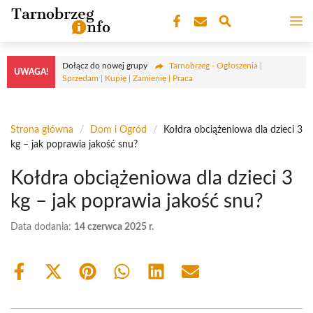
Przejdź
M
do
treści
Dołącz do nowej grupy
Tarnobrzeg - Ogłoszenia |
UWAGA!
Sprzedam | Kupię | Zamienię | Praca
Strona główna
/
Dom i Ogród
/
Kołdra obciążeniowa dla dzieci 3
kg – jak poprawia jakość snu?
Kołdra obciążeniowa dla dzieci 3
kg – jak poprawia jakość snu?
Data dodania:
14 czerwca 2025 r.
Share
Share
Share
Share
Share
Share
on
on
on
on
on
on
Facebook
X
Pinterest
WhatsApp
LinkedIn
Email
(Twitter)