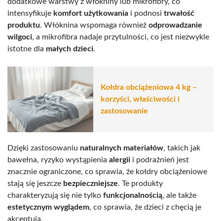
dodatkowe warstwy z włókniny lub mikrofibry, co
intensyfikuje
komfort użytkowania
i podnosi
trwałość
produktu
. Włóknina wspomaga również
odprowadzanie
wilgoci
, a mikrofibra nadaje przytulności, co jest niezwykle
istotne dla
małych dzieci
.
Kołdra obciążeniowa 4 kg –
korzyści, właściwości i
zastosowanie
Dzięki zastosowaniu
naturalnych materiałów
, takich jak
bawełna, ryzyko wystąpienia
alergii
i podrażnień jest
znacznie ograniczone, co sprawia, że kołdry obciążeniowe
stają się jeszcze
bezpieczniejsze
. Te produkty
charakteryzują się nie tylko
funkcjonalnością
, ale także
estetycznym wyglądem
, co sprawia, że dzieci z chęcią je
akceptują.