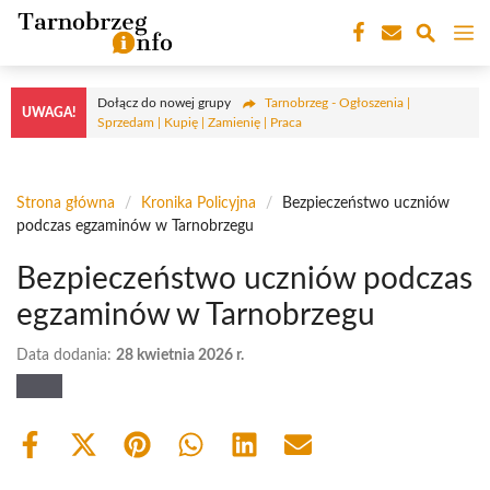
Przejdź
M
do
treści
Dołącz do nowej grupy
Tarnobrzeg - Ogłoszenia |
UWAGA!
Sprzedam | Kupię | Zamienię | Praca
Strona główna
/
Kronika Policyjna
/
Bezpieczeństwo uczniów
podczas egzaminów w Tarnobrzegu
Bezpieczeństwo uczniów podczas
egzaminów w Tarnobrzegu
Data dodania:
28 kwietnia 2026 r.
Share
Share
Share
Share
Share
Share
on
on
on
on
on
on
Facebook
X
Pinterest
WhatsApp
LinkedIn
Email