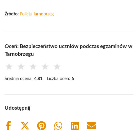
Źródło:
Policja Tarnobrzeg
Oceń: Bezpieczeństwo uczniów podczas egzaminów w
Tarnobrzegu
★
★
★
★
★
Średnia ocena:
4.81
Liczba ocen:
5
Udostępnij
Share
Share
Share
Share
Share
Share
on
on
on
on
on
on
Facebook
X
Pinterest
WhatsApp
LinkedIn
Email