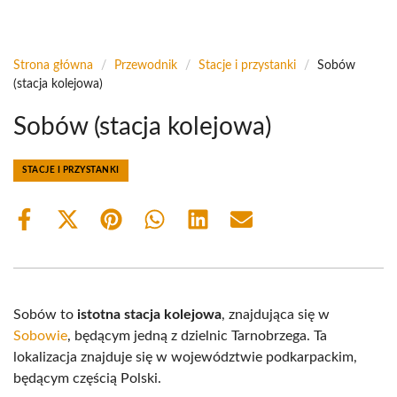
Strona główna
/
Przewodnik
/
Stacje i przystanki
/
Sobów
(stacja kolejowa)
Sobów (stacja kolejowa)
STACJE I PRZYSTANKI
Share
Share
Share
Share
Share
Share
on
on
on
on
on
on
Facebook
X
Pinterest
WhatsApp
LinkedIn
Email
(Twitter)
Sobów to
istotna stacja kolejowa
, znajdująca się w
Sobowie
, będącym jedną z dzielnic Tarnobrzega. Ta
lokalizacja znajduje się w województwie podkarpackim,
będącym częścią Polski.