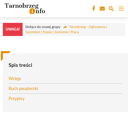
Przejdź
M
do
treści
Dołącz do nowej grupy
Tarnobrzeg - Ogłoszenia |
UWAGA!
Sprzedam | Kupię | Zamienię | Praca
Spis treści
Wstęp
Ruch pasażerski
Przypisy