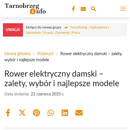
Przejdź
M
do
treści
Dołącz do nowej grupy
Tarnobrzeg - Ogłoszenia |
UWAGA!
Sprzedam | Kupię | Zamienię | Praca
Strona główna
/
Przemysł
/
Rower elektryczny damski – zalety,
wybór i najlepsze modele
Rower elektryczny damski –
zalety, wybór i najlepsze modele
Data dodania:
22 czerwca 2025 r.
Share
Share
Share
Share
Share
Share
on
on
on
on
on
on
Facebook
X
Pinterest
WhatsApp
LinkedIn
Email
(Twitter)