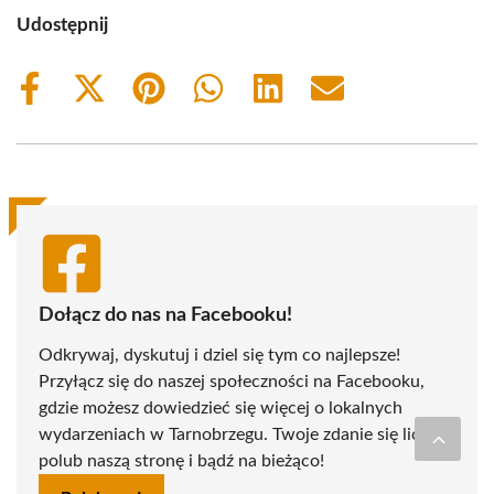
Udostępnij
Share
Share
Share
Share
Share
Share
on
on
on
on
on
on
Facebook
X
Pinterest
WhatsApp
LinkedIn
Email
(Twitter)
Dołącz do nas na Facebooku!
Odkrywaj, dyskutuj i dziel się tym co najlepsze!
Przyłącz się do naszej społeczności na Facebooku,
gdzie możesz dowiedzieć się więcej o lokalnych
wydarzeniach w Tarnobrzegu. Twoje zdanie się liczy -
polub naszą stronę i bądź na bieżąco!