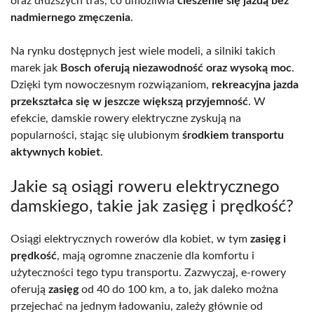
oraz dłuższych tras, co umożliwia
cieszenie się jazdą bez
nadmiernego zmęczenia
.
Na rynku dostępnych jest wiele modeli, a silniki takich
marek jak
Bosch oferują niezawodność oraz wysoką moc
.
Dzięki tym nowoczesnym rozwiązaniom,
rekreacyjna jazda
przekształca się w jeszcze większą przyjemność
. W
efekcie, damskie rowery elektryczne zyskują na
popularności, stając się ulubionym
środkiem transportu
aktywnych kobiet
.
Jakie są osiągi roweru elektrycznego
damskiego, takie jak zasięg i prędkość?
Osiągi elektrycznych rowerów dla kobiet, w tym
zasięg i
prędkość
, mają ogromne znaczenie dla komfortu i
użyteczności tego typu transportu. Zazwyczaj, e-rowery
oferują
zasięg
od 40 do 100 km, a to, jak daleko można
przejechać na jednym ładowaniu, zależy głównie od