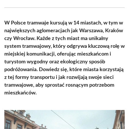
Facebook
X
Pinterest
WhatsApp
LinkedIn
Email
(Twitter)
W Polsce tramwaje kursują w 14 miastach, w tym w
największych aglomeracjach jak Warszawa, Kraków
czy Wrocław. Każde z tych miast ma unikalny
system tramwajowy, który odgrywa kluczową rolę w
miejskiej komunikacji, oferując mieszkańcom i
turystom wygodny oraz ekologiczny sposób
podróżowania. Dowiedz się, które miasta korzystają
z tej formy transportu i jak rozwijają swoje sieci
tramwajowe, aby sprostać rosnącym potrzebom
mieszkańców.