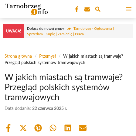
Przejdź
M
do
treści
Dołącz do nowej grupy
Tarnobrzeg - Ogłoszenia |
UWAGA!
Sprzedam | Kupię | Zamienię | Praca
Strona główna
/
Przemysł
/
W jakich miastach są tramwaje?
Przegląd polskich systemów tramwajowych
W jakich miastach są tramwaje?
Przegląd polskich systemów
tramwajowych
Data dodania:
22 czerwca 2025 r.
Share
Share
Share
Share
Share
Share
on
on
on
on
on
on