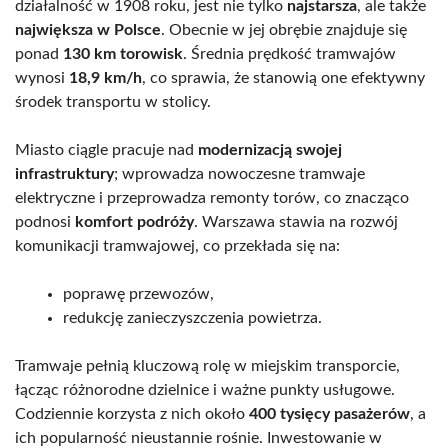
działalność w 1908 roku, jest nie tylko
najstarsza
, ale także
największa w Polsce
. Obecnie w jej obrębie znajduje się
ponad
130 km torowisk
. Średnia prędkość tramwajów
wynosi
18,9 km/h
, co sprawia, że stanowią one efektywny
środek transportu w stolicy.
Miasto ciągle pracuje nad
modernizacją swojej
infrastruktury
; wprowadza nowoczesne tramwaje
elektryczne i przeprowadza remonty torów, co znacząco
podnosi
komfort podróży
. Warszawa stawia na rozwój
komunikacji tramwajowej, co przekłada się na:
poprawę przewozów,
redukcję zanieczyszczenia powietrza.
Tramwaje pełnią kluczową rolę w miejskim transporcie,
łącząc różnorodne dzielnice i ważne punkty usługowe.
Codziennie korzysta z nich około
400 tysięcy pasażerów
, a
ich popularność nieustannie rośnie. Inwestowanie w