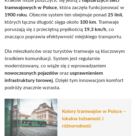
Kraków może poszczycić się jedną z
najstarszych sieci
tramwajowych w Polsce
, która zaczęła funkcjonować w
1900 roku
. Obecnie system ten obejmuje ponad
25 linii
,
których łączna długość sięga około
100 km
. Tramwaje
poruszają się z przeciętną prędkością
19,3 km/h
, co
znacząco poprawia efektywność miejskiego transportu.
Dla mieszkańców oraz turystów tramwaje są kluczowym
środkiem komunikacji. System jest regularnie
modernizowany, co wiąże się z wprowadzaniem
nowoczesnych pojazdów
oraz
usprawnieniem
infrastruktury torowej
. Dzięki tym innowacjom komfort
podróży znacznie wzrasta.
Kolory tramwajów w Polsce –
lokalna tożsamość i
różnorodność