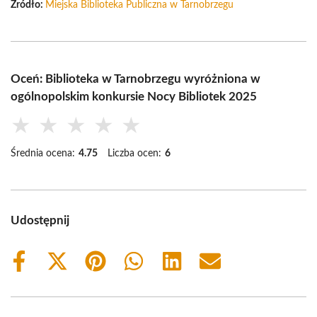
Źródło:
Miejska Biblioteka Publiczna w Tarnobrzegu
Oceń: Biblioteka w Tarnobrzegu wyróżniona w
ogólnopolskim konkursie Nocy Bibliotek 2025
★
★
★
★
★
Średnia ocena:
4.75
Liczba ocen:
6
Udostępnij
Share
Share
Share
Share
Share
Share
on
on
on
on
on
on
Facebook
X
Pinterest
WhatsApp
LinkedIn
Email
(Twitter)