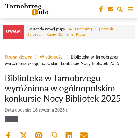
Przejdź
M
do
treści
Dołącz do nowej grupy
Tarnobrzeg - Ogłoszenia |
UWAGA!
Sprzedam | Kupię | Zamienię | Praca
Strona główna
/
Wiadomości
/
Biblioteka w Tarnobrzegu
wyróżniona w ogólnopolskim konkursie Nocy Bibliotek 2025
Biblioteka w Tarnobrzegu
wyróżniona w ogólnopolskim
konkursie Nocy Bibliotek 2025
Data dodania:
16 stycznia 2026 r.
Share
Share
Share
Share
Share
Share