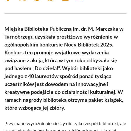
on
on
on
on
on
on
Facebook
X
Pinterest
WhatsApp
LinkedIn
Email
(Twitter)
Miejska Biblioteka Publiczna im. dr. M. Marczaka w
Tarnobrzegu uzyskała prestiżowe wyróżnienie w
ogólnopolskim konkursie Nocy Bibliotek 2025.
Konkurs ten promuje wyjątkowe wydarzenia
związane z akcją, która w tym roku odbywała się
pod hasłem „Do dzieła!”. Wybór biblioteki jako
jednego z 40 laureatów spośród ponad tysiąca
uczestników jest dowodem na innowacyjne i
kreatywne podejście do działalności kulturalnej. W
ramach nagrody biblioteka otrzyma pakiet książek,
które wzbogacą jej zbiory.
Przyznane wyróżnienie cieszy nie tylko zespół biblioteki, ale
także mieszkańców Tarnobrzega, którzy korzystają z jej