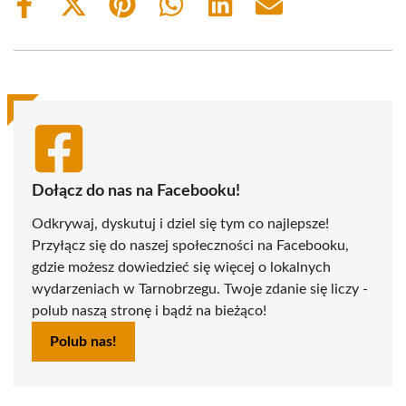
Share
Share
Share
Share
Share
Share
on
on
on
on
on
on
Facebook
X
Pinterest
WhatsApp
LinkedIn
Email
(Twitter)
Dołącz do nas na Facebooku!
Odkrywaj, dyskutuj i dziel się tym co najlepsze!
Przyłącz się do naszej społeczności na Facebooku,
gdzie możesz dowiedzieć się więcej o lokalnych
wydarzeniach w Tarnobrzegu. Twoje zdanie się liczy -
polub naszą stronę i bądź na bieżąco!
Polub nas!