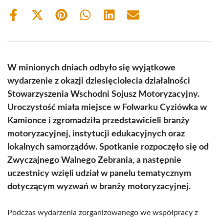
Share
Share
Share
Share
Share
Share
on
on
on
on
on
on
Facebook
X
Pinterest
WhatsApp
LinkedIn
Email
(Twitter)
W minionych dniach odbyło się wyjątkowe
wydarzenie z okazji dziesięciolecia działalności
Stowarzyszenia Wschodni Sojusz Motoryzacyjny.
Uroczystość miała miejsce w Folwarku Cyziówka w
Kamionce i zgromadziła przedstawicieli branży
motoryzacyjnej, instytucji edukacyjnych oraz
lokalnych samorządów. Spotkanie rozpoczęło się od
Zwyczajnego Walnego Zebrania, a następnie
uczestnicy wzięli udział w panelu tematycznym
dotyczącym wyzwań w branży motoryzacyjnej.
Podczas wydarzenia zorganizowanego we współpracy z