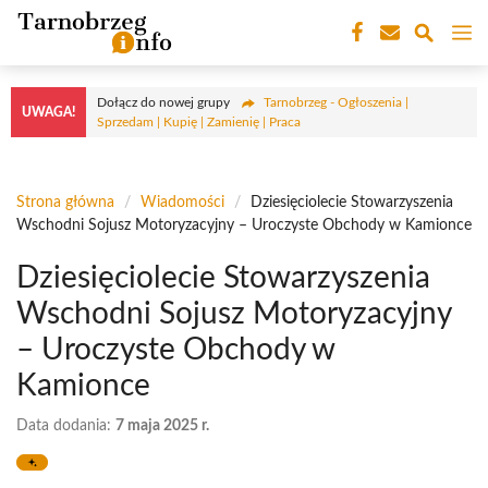
Przejdź
M
do
treści
Dołącz do nowej grupy
Tarnobrzeg - Ogłoszenia |
UWAGA!
Sprzedam | Kupię | Zamienię | Praca
Strona główna
/
Wiadomości
/
Dziesięciolecie Stowarzyszenia
Wschodni Sojusz Motoryzacyjny – Uroczyste Obchody w Kamionce
Dziesięciolecie Stowarzyszenia
Wschodni Sojusz Motoryzacyjny
– Uroczyste Obchody w
Kamionce
Data dodania:
7 maja 2025 r.