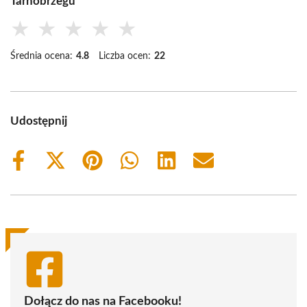
Tarnobrzegu
★
★
★
★
★
Średnia ocena:
4.8
Liczba ocen:
22
Udostępnij
Share
Share
Share
Share
Share
Share
on
on
on
on
on
on
Facebook
X
Pinterest
WhatsApp
LinkedIn
Email
(Twitter)
Dołącz do nas na Facebooku!