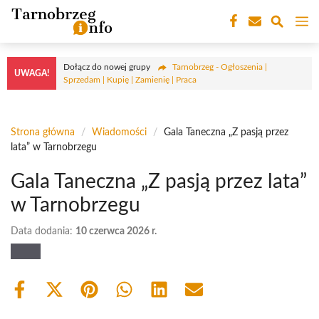
Przejdź
M
do
treści
Dołącz do nowej grupy
Tarnobrzeg - Ogłoszenia |
UWAGA!
Sprzedam | Kupię | Zamienię | Praca
Strona główna
/
Wiadomości
/
Gala Taneczna „Z pasją przez
lata” w Tarnobrzegu
Gala Taneczna „Z pasją przez lata”
w Tarnobrzegu
Data dodania:
10 czerwca 2026 r.
Share
Share
Share
Share
Share
Share
on
on
on
on
on
on
Facebook
X
Pinterest
WhatsApp
LinkedIn
Email