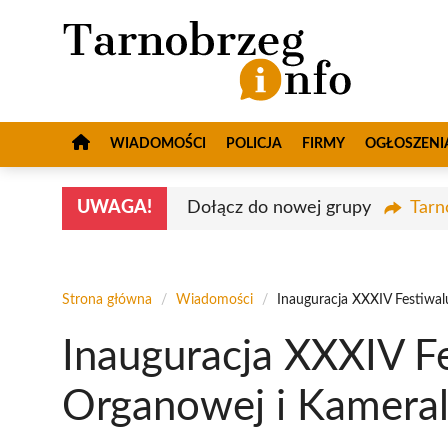
Przejdź
do
treści
WIADOMOŚCI
POLICJA
FIRMY
OGŁOSZENI
UWAGA!
Dołącz do nowej grupy
Tarn
Strona główna
/
Wiadomości
/
Inauguracja XXXIV Festiwa
Inauguracja XXXIV F
Organowej i Kameral