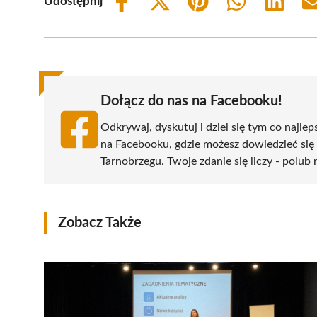
Udostępnij
Share
Share
Share
Share
Share
on
on
on
on
on
Facebook
X
Pinterest
WhatsApp
LinkedIn
(Twitter)
Dołącz do nas na Facebooku!
Odkrywaj, dyskutuj i dziel się tym co najlep
na Facebooku, gdzie możesz dowiedzieć się
Tarnobrzegu. Twoje zdanie się liczy - polub 
Zobacz Także