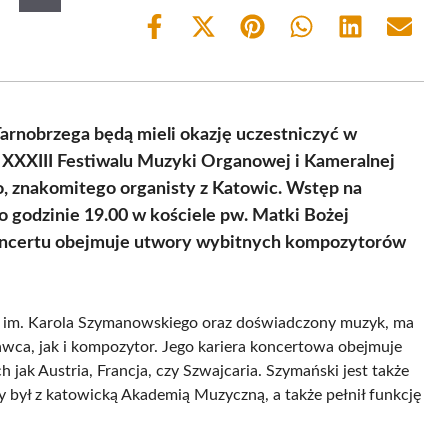
Share
Share
Share
Share
Share
Share
on
on
on
on
on
on
Facebook
X
Pinterest
WhatsApp
LinkedIn
Email
(Twitter)
 Tarnobrzega będą mieli okazję uczestniczyć w
XXIII Festiwalu Muzyki Organowej i Kameralnej
, znakomitego organisty z Katowic. Wstęp na
 o godzinie 19.00 w kościele pw. Matki Bożej
oncertu obejmuje utwory wybitnych kompozytorów
 im. Karola Szymanowskiego oraz doświadczony muzyk, ma
ca, jak i kompozytor. Jego kariera koncertowa obejmuje
h jak Austria, Francja, czy Szwajcaria. Szymański jest także
 był z katowicką Akademią Muzyczną, a także pełnił funkcję