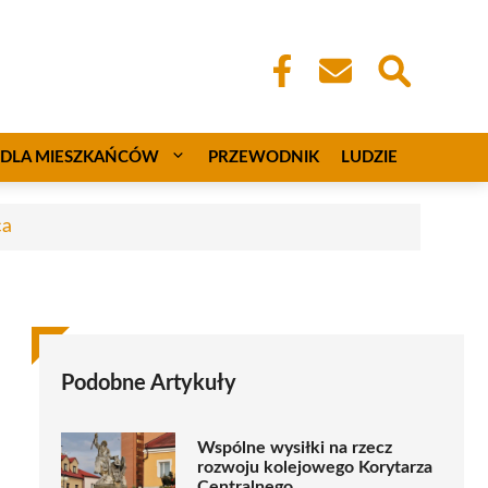
DLA MIESZKAŃCÓW
PRZEWODNIK
LUDZIE
ca
Podobne Artykuły
Wspólne wysiłki na rzecz
rozwoju kolejowego Korytarza
Centralnego