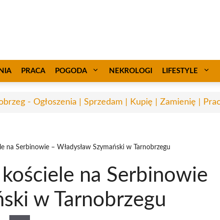
NIA
PRACA
POGODA
NEKROLOGI
LIFESTYLE
obrzeg - Ogłoszenia | Sprzedam | Kupię | Zamienię | Pra
le na Serbinowie – Władysław Szymański w Tarnobrzegu
kościele na Serbinowie
ski w Tarnobrzegu