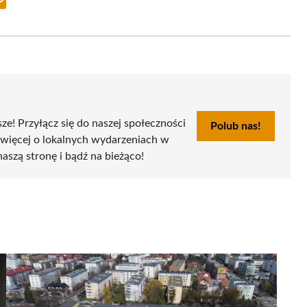
Share
on
Email
sze! Przyłącz się do naszej społeczności
Polub nas!
 więcej o lokalnych wydarzeniach w
naszą stronę i bądź na bieżąco!