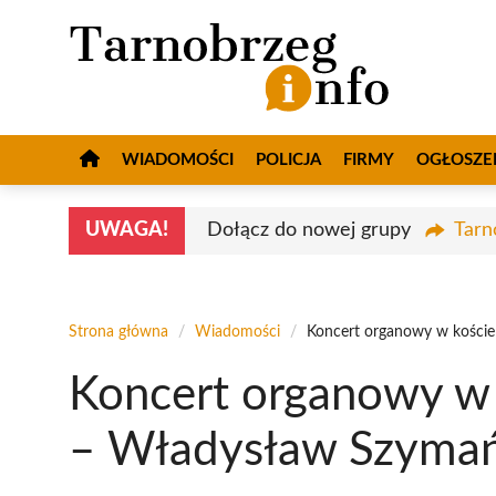
Przejdź
do
treści
WIADOMOŚCI
POLICJA
FIRMY
OGŁOSZE
UWAGA!
Dołącz do nowej grupy
Tarn
Strona główna
/
Wiadomości
/
Koncert organowy w koście
Koncert organowy w 
– Władysław Szymań