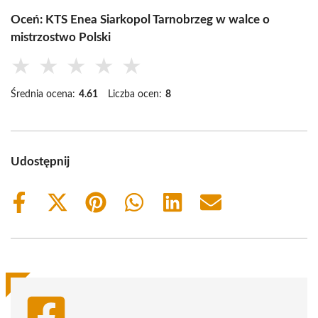
Oceń: KTS Enea Siarkopol Tarnobrzeg w walce o
mistrzostwo Polski
★
★
★
★
★
Średnia ocena:
4.61
Liczba ocen:
8
Udostępnij
Share
Share
Share
Share
Share
Share
on
on
on
on
on
on
Facebook
X
Pinterest
WhatsApp
LinkedIn
Email
(Twitter)