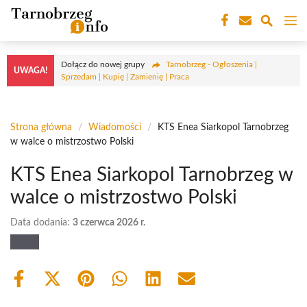
Przejdź
M
do
treści
Dołącz do nowej grupy
Tarnobrzeg - Ogłoszenia |
UWAGA!
Sprzedam | Kupię | Zamienię | Praca
Strona główna
/
Wiadomości
/
KTS Enea Siarkopol Tarnobrzeg
w walce o mistrzostwo Polski
KTS Enea Siarkopol Tarnobrzeg w
walce o mistrzostwo Polski
Data dodania:
3 czerwca 2026 r.
Share
Share
Share
Share
Share
Share
on
on
on
on
on
on
Facebook
X
Pinterest
WhatsApp
LinkedIn
Email