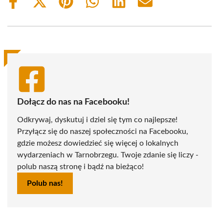
Share
Share
Share
Share
Share
Share
on
on
on
on
on
on
Facebook
X
Pinterest
WhatsApp
LinkedIn
Email
(Twitter)
Dołącz do nas na Facebooku!
Odkrywaj, dyskutuj i dziel się tym co najlepsze!
Przyłącz się do naszej społeczności na Facebooku,
gdzie możesz dowiedzieć się więcej o lokalnych
wydarzeniach w Tarnobrzegu. Twoje zdanie się liczy -
polub naszą stronę i bądź na bieżąco!
Polub nas!