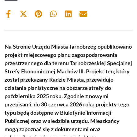
Share
Share
Share
Share
Share
Share
on
on
on
on
on
on
Facebook
X
Pinterest
WhatsApp
LinkedIn
Email
(Twitter)
Na Stronie Urzędu Miasta Tarnobrzeg opublikowano
projekt miejscowego planu zagospodarowania
przestrzennego dla terenu Tarnobrzeskiej Specjalnej
Strefy Ekonomicznej Machów III. Projekt ten, który
został przekazany Radzie Miasta, przewiduje
działania planistyczne na obszarze strefy do
października 2025 roku. Zgodnie z nowymi
przepisami, do 30 czerwca 2026 roku projekty tego
typu będą dostępne w Biuletynie Informacji
Publicznej oraz w siedzibie urzędu. Mieszkańcy
mogą zapoznać się z dokumentami oraz