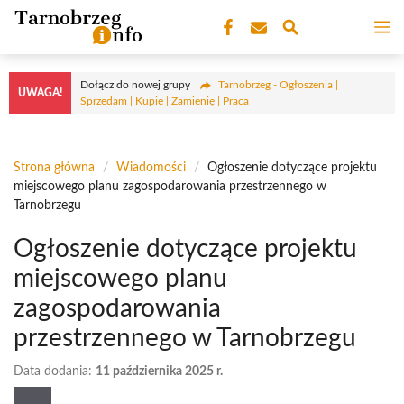
Przejdź
M
do
treści
Dołącz do nowej grupy
Tarnobrzeg - Ogłoszenia |
UWAGA!
Sprzedam | Kupię | Zamienię | Praca
Strona główna
/
Wiadomości
/
Ogłoszenie dotyczące projektu
miejscowego planu zagospodarowania przestrzennego w
Tarnobrzegu
Ogłoszenie dotyczące projektu
miejscowego planu
zagospodarowania
przestrzennego w Tarnobrzegu
Data dodania:
11 października 2025 r.