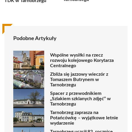
TDK w Tarnobrzegu
Podobne Artykuły
Wspólne wysiłki na rzecz
rozwoju kolejowego Korytarza
Centralnego
Zbliża się jazzowy wieczór z
Tomaszem Butrynem w
Tarnobrzegu
Spacer z przewodnikiem
„Szlakiem szklanych zdjęć” w
Tarnobrzegu
Tarnobrzeg zaprasza na
Potańcówkę – wyjątkowe letnie
wydarzenie
Tarnobrzeg uczcił 82. rocznicę