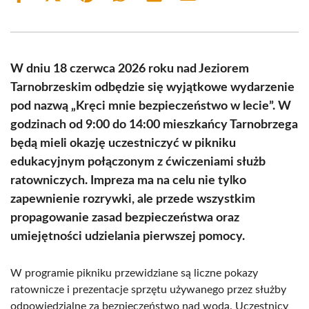
on
on
on
on
on
on
Facebook
X
Pinterest
WhatsApp
LinkedIn
Email
(Twitter)
W dniu 18 czerwca 2026 roku nad Jeziorem
Tarnobrzeskim odbędzie się wyjątkowe wydarzenie
pod nazwą „Kręci mnie bezpieczeństwo w lecie”. W
godzinach od 9:00 do 14:00 mieszkańcy Tarnobrzega
będą mieli okazję uczestniczyć w pikniku
edukacyjnym połączonym z ćwiczeniami służb
ratowniczych. Impreza ma na celu nie tylko
zapewnienie rozrywki, ale przede wszystkim
propagowanie zasad bezpieczeństwa oraz
umiejętności udzielania pierwszej pomocy.
W programie pikniku przewidziane są liczne pokazy
ratownicze i prezentacje sprzętu używanego przez służby
odpowiedzialne za bezpieczeństwo nad wodą. Uczestnicy