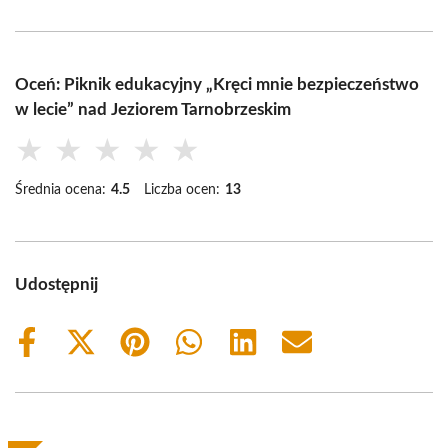
Oceń: Piknik edukacyjny „Kręci mnie bezpieczeństwo
w lecie” nad Jeziorem Tarnobrzeskim
★
★
★
★
★
Średnia ocena:
4.5
Liczba ocen:
13
Udostępnij
Share
Share
Share
Share
Share
Share
on
on
on
on
on
on
Facebook
X
Pinterest
WhatsApp
LinkedIn
Email
(Twitter)