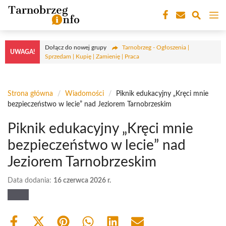
Przejdź
M
do
treści
Dołącz do nowej grupy
Tarnobrzeg - Ogłoszenia |
UWAGA!
Sprzedam | Kupię | Zamienię | Praca
Strona główna
/
Wiadomości
/
Piknik edukacyjny „Kręci mnie
bezpieczeństwo w lecie” nad Jeziorem Tarnobrzeskim
Piknik edukacyjny „Kręci mnie
bezpieczeństwo w lecie” nad
Jeziorem Tarnobrzeskim
Data dodania:
16 czerwca 2026 r.
Share
Share
Share
Share
Share
Share