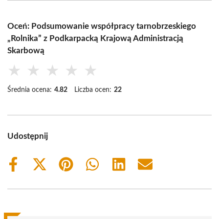
Oceń: Podsumowanie współpracy tarnobrzeskiego
„Rolnika” z Podkarpacką Krajową Administracją
Skarbową
★
★
★
★
★
Średnia ocena:
4.82
Liczba ocen:
22
Udostępnij
Share
Share
Share
Share
Share
Share
on
on
on
on
on
on
Facebook
X
Pinterest
WhatsApp
LinkedIn
Email
(Twitter)