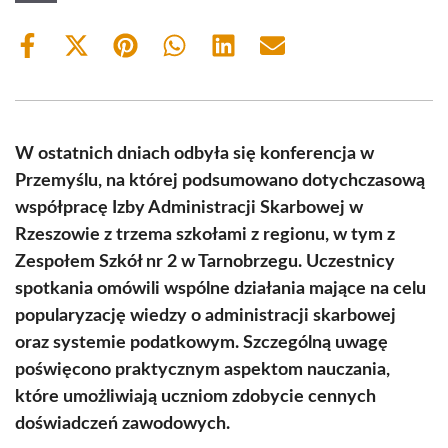
Share
Share
Share
Share
Share
Share
on
on
on
on
on
on
Facebook
X
Pinterest
WhatsApp
LinkedIn
Email
(Twitter)
W ostatnich dniach odbyła się konferencja w
Przemyślu, na której podsumowano dotychczasową
współpracę Izby Administracji Skarbowej w
Rzeszowie z trzema szkołami z regionu, w tym z
Zespołem Szkół nr 2 w Tarnobrzegu. Uczestnicy
spotkania omówili wspólne działania mające na celu
popularyzację wiedzy o administracji skarbowej
oraz systemie podatkowym. Szczególną uwagę
poświęcono praktycznym aspektom nauczania,
które umożliwiają uczniom zdobycie cennych
doświadczeń zawodowych.