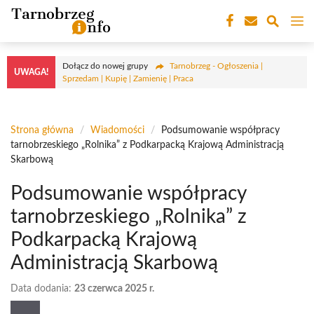
Przejdź
M
do
treści
Dołącz do nowej grupy
Tarnobrzeg - Ogłoszenia |
UWAGA!
Sprzedam | Kupię | Zamienię | Praca
Strona główna
/
Wiadomości
/
Podsumowanie współpracy
tarnobrzeskiego „Rolnika” z Podkarpacką Krajową Administracją
Skarbową
Podsumowanie współpracy
tarnobrzeskiego „Rolnika” z
Podkarpacką Krajową
Administracją Skarbową
Data dodania:
23 czerwca 2025 r.