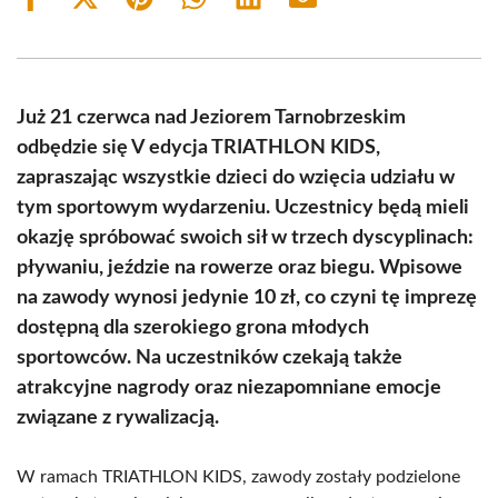
Share
Share
Share
Share
Share
Share
on
on
on
on
on
on
Facebook
X
Pinterest
WhatsApp
LinkedIn
Email
(Twitter)
Już 21 czerwca nad Jeziorem Tarnobrzeskim
odbędzie się V edycja TRIATHLON KIDS,
zapraszając wszystkie dzieci do wzięcia udziału w
tym sportowym wydarzeniu. Uczestnicy będą mieli
okazję spróbować swoich sił w trzech dyscyplinach:
pływaniu, jeździe na rowerze oraz biegu. Wpisowe
na zawody wynosi jedynie 10 zł, co czyni tę imprezę
dostępną dla szerokiego grona młodych
sportowców. Na uczestników czekają także
atrakcyjne nagrody oraz niezapomniane emocje
związane z rywalizacją.
W ramach TRIATHLON KIDS, zawody zostały podzielone