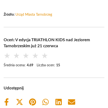
Źródło:
Urząd Miasta Tarnobrzeg
Oceń: V edycja TRIATHLON KIDS nad Jeziorem
Tarnobrzeskim już 21 czerwca
★
★
★
★
★
Średnia ocena:
4.69
Liczba ocen:
15
Udostępnij
Share
Share
Share
Share
Share
Share
on
on
on
on
on
on