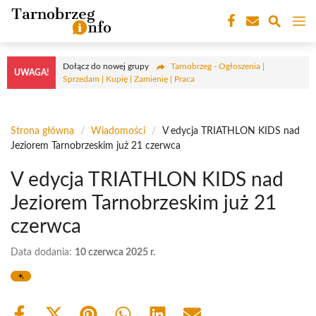
Przejdź
M
do
treści
Dołącz do nowej grupy
Tarnobrzeg - Ogłoszenia |
UWAGA!
Sprzedam | Kupię | Zamienię | Praca
Strona główna
/
Wiadomości
/
V edycja TRIATHLON KIDS nad
Jeziorem Tarnobrzeskim już 21 czerwca
V edycja TRIATHLON KIDS nad
Jeziorem Tarnobrzeskim już 21
czerwca
Data dodania:
10 czerwca 2025 r.