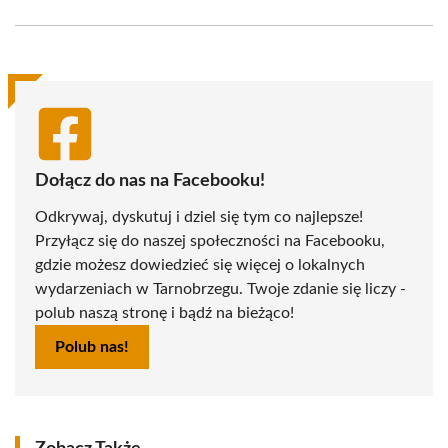
Facebook
X
Pinterest
WhatsApp
LinkedIn
Email
(Twitter)
Dołącz do nas na Facebooku!
Odkrywaj, dyskutuj i dziel się tym co najlepsze!
Przyłącz się do naszej społeczności na Facebooku,
gdzie możesz dowiedzieć się więcej o lokalnych
wydarzeniach w Tarnobrzegu. Twoje zdanie się liczy -
polub naszą stronę i bądź na bieżąco!
Polub nas!