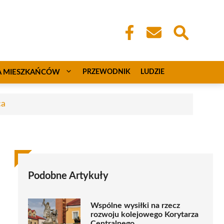
A MIESZKAŃCÓW
PRZEWODNIK
LUDZIE
ca
Podobne Artykuły
Wspólne wysiłki na rzecz
rozwoju kolejowego Korytarza
Centralnego