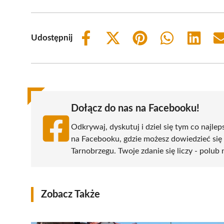
Udostępnij
Share
Share
Share
Share
Share
on
on
on
on
on
Facebook
X
Pinterest
WhatsApp
LinkedIn
(Twitter)
Dołącz do nas na Facebooku!
Odkrywaj, dyskutuj i dziel się tym co najlep
na Facebooku, gdzie możesz dowiedzieć się
Tarnobrzegu. Twoje zdanie się liczy - polub 
Zobacz Także