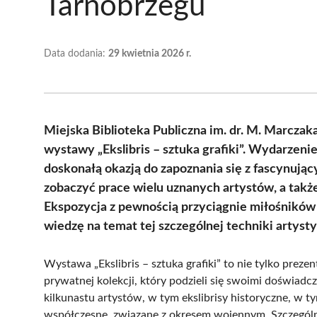
Tarnobrzegu
Data dodania:
29 kwietnia 2026 r.
Miejska Biblioteka Publiczna im. dr. M. Marcza
wystawy „Ekslibris – sztuka grafiki”. Wydarzenie
doskonałą okazją do zapoznania się z fascynuj
zobaczyć prace wielu uznanych artystów, a takż
Ekspozycja z pewnością przyciągnie miłośników 
wiedzę na temat tej szczególnej techniki artysty
Wystawa „Ekslibris – sztuka grafiki” to nie tylko prezen
prywatnej kolekcji, który podzieli się swoimi doświadcz
kilkunastu artystów, w tym ekslibrisy historyczne, w t
współczesne, związane z okresem wojennym. Szczególne