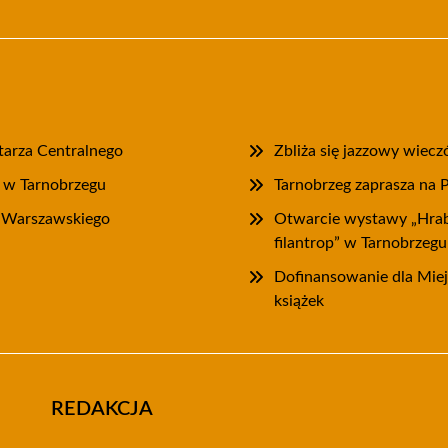
tarza Centralnego
Zbliża się jazzowy wiec
” w Tarnobrzegu
Tarnobrzeg zaprasza na 
a Warszawskiego
Otwarcie wystawy „Hrab
filantrop” w Tarnobrzegu
Dofinansowanie dla Miejs
książek
REDAKCJA