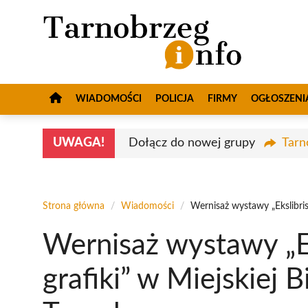
Przejdź
do
treści
WIADOMOŚCI
POLICJA
FIRMY
OGŁOSZENI
UWAGA!
Dołącz do nowej grupy
Tarn
Strona główna
/
Wiadomości
/
Wernisaż wystawy „Ekslibris 
Wernisaż wystawy „Ek
grafiki” w Miejskiej 