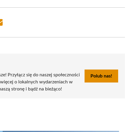
Share
on
Email
sze! Przyłącz się do naszej społeczności
Polub nas!
 więcej o lokalnych wydarzeniach w
naszą stronę i bądź na bieżąco!