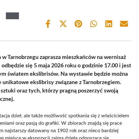
Share
Share
Share
Share
Share
Share
on
on
on
on
on
on
Facebook
X
Pinterest
WhatsApp
LinkedIn
Email
(Twitter)
ka w Tarnobrzegu zaprasza mieszkańców na wernisaż
 odbędzie się 5 maja 2026 roku o godzinie 17.00 i jest
ącym światem ekslibrisów. Na wystawie będzie można
e unikatowe ekslibrisy związane z Tarnobrzegiem.
sztuki oraz tych, którzy pragną poszerzyć swoją
cznej.
tacja dzieł, ale także możliwość spotkania się z właścicielem
eniami oraz pasją do grafiki. W zbiorach znajdą się prace
ym najstarszy datowany na 1902 rok oraz nieco bardziej
 miejsce w ekspozycji zajmą dzieła odnoszące się