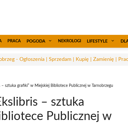
A
PRACA
POGODA
NEKROLOGI
LIFESTYLE
DL
obrzeg - Ogłoszenia | Sprzedam | Kupię | Zamienię | Pra
– sztuka grafiki” w Miejskiej Bibliotece Publicznej w Tarnobrzegu
slibris – sztuka
Bibliotece Publicznej w