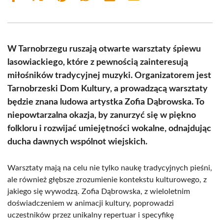
on
on
on
on
on
on
Facebook
X
Pinterest
WhatsApp
LinkedIn
Email
(Twitter)
W Tarnobrzegu ruszają otwarte warsztaty śpiewu
lasowiackiego, które z pewnością zainteresują
miłośników tradycyjnej muzyki. Organizatorem jest
Tarnobrzeski Dom Kultury, a prowadzącą warsztaty
będzie znana ludowa artystka Zofia Dąbrowska. To
niepowtarzalna okazja, by zanurzyć się w piękno
folkloru i rozwijać umiejętności wokalne, odnajdując
ducha dawnych wspólnot wiejskich.
Warsztaty mają na celu nie tylko naukę tradycyjnych pieśni,
ale również głębsze zrozumienie kontekstu kulturowego, z
jakiego się wywodzą. Zofia Dąbrowska, z wieloletnim
doświadczeniem w animacji kultury, poprowadzi
uczestników przez unikalny repertuar i specyfikę