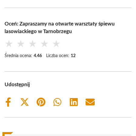
Oceń: Zapraszamy na otwarte warsztaty śpiewu
lasowiackiego w Tarnobrzegu
★
★
★
★
★
Średnia ocena:
4.46
Liczba ocen:
12
Udostępnij
Share
Share
Share
Share
Share
Share
on
on
on
on
on
on
Facebook
X
Pinterest
WhatsApp
LinkedIn
Email
(Twitter)