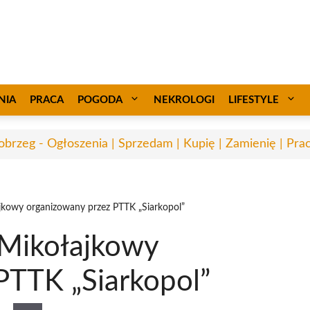
NIA
PRACA
POGODA
NEKROLOGI
LIFESTYLE
obrzeg - Ogłoszenia | Sprzedam | Kupię | Zamienię | Pra
jkowy organizowany przez PTTK „Siarkopol”
 Mikołajkowy
PTTK „Siarkopol”