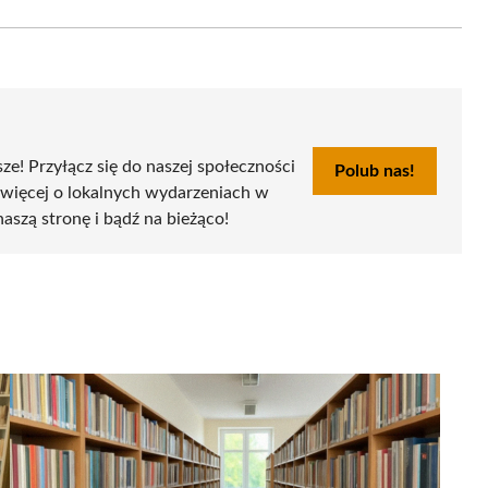
Email
sze! Przyłącz się do naszej społeczności
Polub nas!
 więcej o lokalnych wydarzeniach w
naszą stronę i bądź na bieżąco!