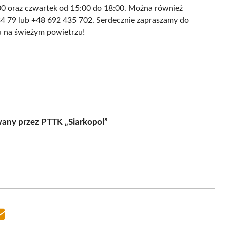
:00 oraz czwartek od 15:00 do 18:00. Można również
34 79 lub +48 692 435 702. Serdecznie zapraszamy do
u na świeżym powietrzu!
any przez PTTK „Siarkopol”
Share
on