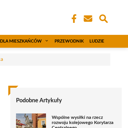
DLA MIESZKAŃCÓW
PRZEWODNIK
LUDZIE
ca
Podobne Artykuły
Wspólne wysiłki na rzecz
rozwoju kolejowego Korytarza
Centralnego