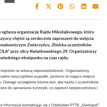
Share
Share
Share
Share
Share
Share
on
on
on
on
on
on
Facebook
X
Pinterest
WhatsApp
LinkedIn
Email
(Twitter)
u ogłasza organizację Rajdu Mikołajkowego, który
zyscy chętni są serdecznie zaproszeni do wzięcia
w malowniczym Zwierzyńcu. Zbiórka uczestników
„POLA” przy ulicy Kwiatkowskiego 29. Organizatorzy
owiedniego ekwipunku na czas rajdu.
w imprezie na własną odpowiedzialność. Organizatorzy
tualne nieszczęśliwe wypadki, zarówno te mające miejsce
 Dlatego szczególnie istotne jest, aby każdy z uczestników
wane do uprawiania turystyki, co zapewni bezpieczeństwo i
informacje kontaktując się z Oddziałem PTTK „Siarkopol”.