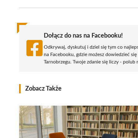
Facebook
X
Pinterest
WhatsApp
LinkedIn
(Twitter)
Dołącz do nas na Facebooku!
Odkrywaj, dyskutuj i dziel się tym co najlep
na Facebooku, gdzie możesz dowiedzieć się
Tarnobrzegu. Twoje zdanie się liczy - polub 
Zobacz Także