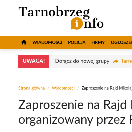
Przejdź
do
treści
WIADOMOŚCI
POLICJA
FIRMY
OGŁOSZE
UWAGA!
Dołącz do nowej grupy
Tarn
Strona główna
/
Wiadomości
/
Zaproszenie na Rajd Mikoła
Zaproszenie na Rajd
organizowany przez 