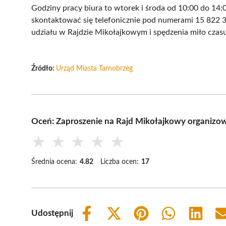
Godziny pracy biura to wtorek i środa od 10:00 do 14
skontaktować się telefonicznie pod numerami 15 822 
udziału w Rajdzie Mikołajkowym i spędzenia miło czas
Źródło:
Urząd Miasta Tarnobrzeg
Oceń: Zaproszenie na Rajd Mikołajkowy organizow
★
★
★
★
★
Średnia ocena:
4.82
Liczba ocen:
17
Udostępnij
Share
Share
Share
Share
Share
on
on
on
on
on