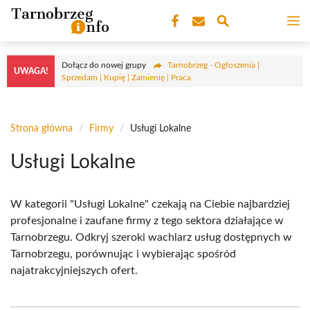
Przejdź
M
do
treści
Dołącz do nowej grupy
Tarnobrzeg - Ogłoszenia |
UWAGA!
Sprzedam | Kupię | Zamienię | Praca
Strona główna
/
Firmy
/
Usługi Lokalne
Usługi Lokalne
W kategorii "Usługi Lokalne" czekają na Ciebie najbardziej
profesjonalne i zaufane firmy z tego sektora działające w
Tarnobrzegu. Odkryj szeroki wachlarz usług dostępnych w
Tarnobrzegu, porównując i wybierając spośród
najatrakcyjniejszych ofert.