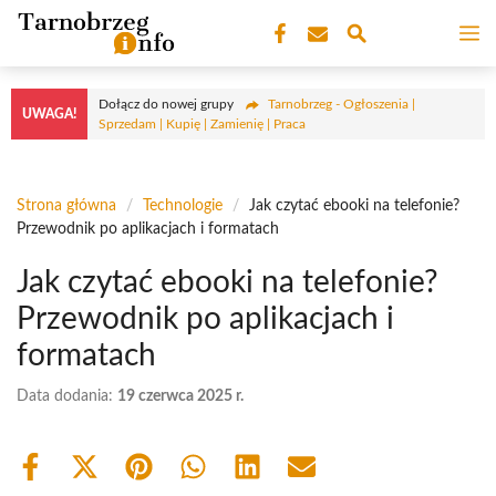
Przejdź
M
do
treści
Dołącz do nowej grupy
Tarnobrzeg - Ogłoszenia |
UWAGA!
Sprzedam | Kupię | Zamienię | Praca
Strona główna
/
Technologie
/
Jak czytać ebooki na telefonie?
Przewodnik po aplikacjach i formatach
Jak czytać ebooki na telefonie?
Przewodnik po aplikacjach i
formatach
Data dodania:
19 czerwca 2025 r.
Share
Share
Share
Share
Share
Share
on
on
on
on
on
on