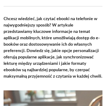
Facebook
X
Pinterest
WhatsApp
LinkedIn
Email
(Twitter)
Chcesz wiedzieć, jak czytać ebooki na telefonie w
najwygodniejszy sposób? W artykule
przedstawiamy kluczowe informacje na temat
aplikacji mobilnych, które umożliwiają dostęp do e-
booków oraz dostosowywanie ich do własnych
preferencji. Dowiedz się, jakie opcje personalizacji
oferują popularne aplikacje, jak synchronizować
lekturę między urządzeniami i jakie formaty
ebooków są najbardziej popularne, by czerpać
maksymalną przyjemność z czytania w każdej chwili.