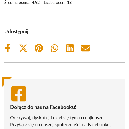
Średnia ocena:
4.92
Liczba ocen:
18
Udostępnij
Share
Share
Share
Share
Share
Share
on
on
on
on
on
on
Facebook
X
Pinterest
WhatsApp
LinkedIn
Email
(Twitter)
Dołącz do nas na Facebooku!
Odkrywaj, dyskutuj i dziel się tym co najlepsze!
Przyłącz się do naszej społeczności na Facebooku,