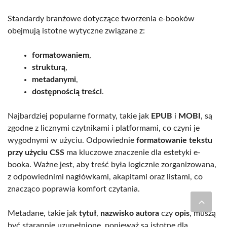
Standardy branżowe dotyczące tworzenia e-booków
obejmują istotne wytyczne związane z:
formatowaniem
,
strukturą
,
metadanymi
,
dostępnością treści
.
Najbardziej popularne formaty, takie jak
EPUB
i
MOBI
, są
zgodne z licznymi czytnikami i platformami, co czyni je
wygodnymi w użyciu. Odpowiednie
formatowanie tekstu
przy użyciu CSS
ma kluczowe znaczenie dla estetyki e-
booka. Ważne jest, aby treść była logicznie zorganizowana,
z odpowiednimi nagłówkami, akapitami oraz listami, co
znacząco poprawia komfort czytania.
Metadane, takie jak
tytuł
,
nazwisko autora
czy
opis
, muszą
być starannie uzupełnione, ponieważ są istotne dla