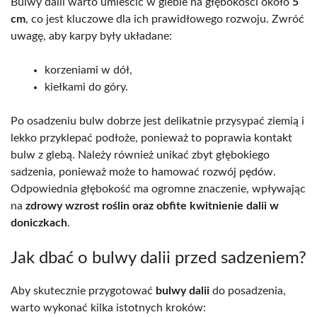
Bulwy dalii warto umieścić w glebie na głębokości około
5
cm
, co jest kluczowe dla ich prawidłowego rozwoju. Zwróć
uwagę, aby karpy były układane:
korzeniami w dół,
kiełkami do góry.
Po osadzeniu bulw dobrze jest delikatnie przysypać ziemią i
lekko przyklepać podłoże, ponieważ to poprawia kontakt
bulw z glebą. Należy również unikać zbyt głębokiego
sadzenia, ponieważ może to hamować rozwój pędów.
Odpowiednia głębokość ma ogromne znaczenie, wpływając
na
zdrowy wzrost roślin oraz obfite kwitnienie dalii w
doniczkach
.
Jak dbać o bulwy dalii przed sadzeniem?
Aby skutecznie przygotować
bulwy dalii
do posadzenia,
warto wykonać kilka istotnych kroków: