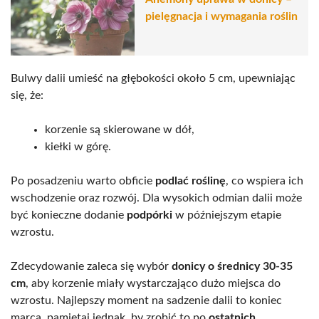
pielęgnacja i wymagania roślin
Bulwy dalii umieść na głębokości około 5 cm, upewniając
się, że:
korzenie są skierowane w dół,
kiełki w górę.
Po posadzeniu warto obficie
podlać roślinę
, co wspiera ich
wschodzenie oraz rozwój. Dla wysokich odmian dalii może
być konieczne dodanie
podpórki
w późniejszym etapie
wzrostu.
Zdecydowanie zaleca się wybór
donicy o średnicy 30-35
cm
, aby korzenie miały wystarczająco dużo miejsca do
wzrostu. Najlepszy moment na sadzenie dalii to koniec
marca, pamiętaj jednak, by zrobić to po
ostatnich