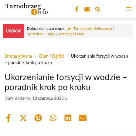
Przejdź
M
do
treści
Dołącz do nowej grupy
Tarnobrzeg - Ogłoszenia |
UWAGA!
Sprzedam | Kupię | Zamienię | Praca
Strona główna
/
Dom i Ogród
/
Ukorzenianie forsycji w wodzie
– poradnik krok po kroku
Ukorzenianie forsycji w wodzie –
poradnik krok po kroku
Data dodania:
13 czerwca 2025 r.
Share
Share
Share
Share
Share
Share
on
on
on
on
on
on
Facebook
X
Pinterest
WhatsApp
LinkedIn
Email
(Twitter)