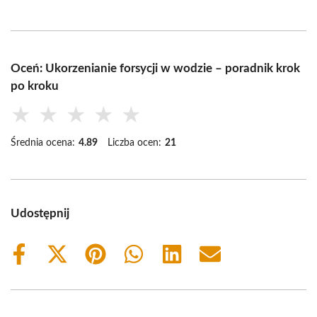
Oceń: Ukorzenianie forsycji w wodzie – poradnik krok
po kroku
★
★
★
★
★
Średnia ocena:
4.89
Liczba ocen:
21
Udostępnij
Share
Share
Share
Share
Share
Share
on
on
on
on
on
on
Facebook
X
Pinterest
WhatsApp
LinkedIn
Email
(Twitter)