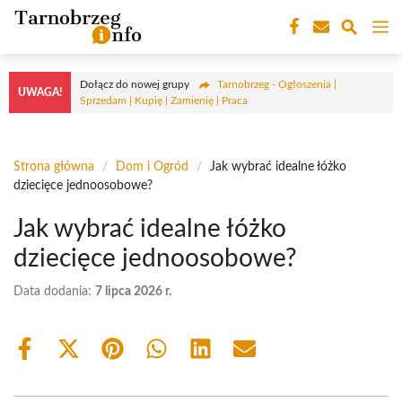
Przejdź
M
do
treści
Dołącz do nowej grupy
Tarnobrzeg - Ogłoszenia |
UWAGA!
Sprzedam | Kupię | Zamienię | Praca
Strona główna
/
Dom i Ogród
/
Jak wybrać idealne łóżko
dziecięce jednoosobowe?
Jak wybrać idealne łóżko
dziecięce jednoosobowe?
Data dodania:
7 lipca 2026 r.
Share
Share
Share
Share
Share
Share
on
on
on
on
on
on
Facebook
X
Pinterest
WhatsApp
LinkedIn
Email
(Twitter)