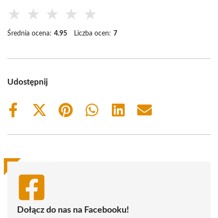
★
★
★
★
★
Średnia ocena:
4.95
Liczba ocen:
7
Udostępnij
Share
Share
Share
Share
Share
Share
on
on
on
on
on
on
Facebook
X
Pinterest
WhatsApp
LinkedIn
Email
(Twitter)
Dołącz do nas na Facebooku!