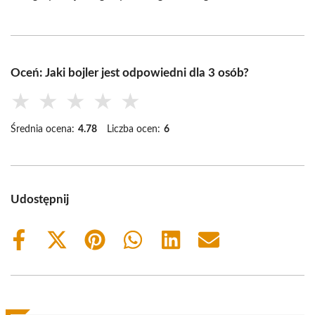
Oceń: Jaki bojler jest odpowiedni dla 3 osób?
★
★
★
★
★
Średnia ocena:
4.78
Liczba ocen:
6
Udostępnij
Share
Share
Share
Share
Share
Share
on
on
on
on
on
on
Facebook
X
Pinterest
WhatsApp
LinkedIn
Email
(Twitter)