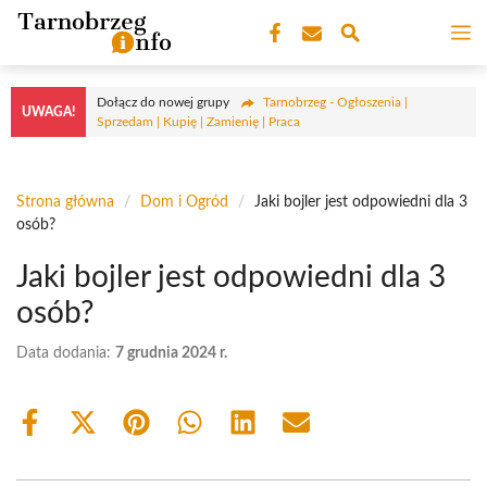
Przejdź
M
do
treści
Dołącz do nowej grupy
Tarnobrzeg - Ogłoszenia |
UWAGA!
Sprzedam | Kupię | Zamienię | Praca
Strona główna
/
Dom i Ogród
/
Jaki bojler jest odpowiedni dla 3
osób?
Jaki bojler jest odpowiedni dla 3
osób?
Data dodania:
7 grudnia 2024 r.
Share
Share
Share
Share
Share
Share
on
on
on
on
on
on
Facebook
X
Pinterest
WhatsApp
LinkedIn
Email
(Twitter)