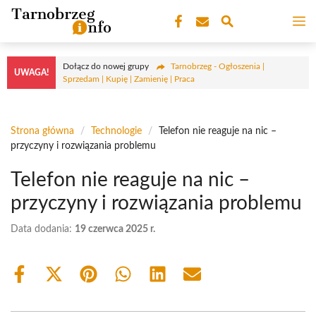
Przejdź
M
do
treści
Dołącz do nowej grupy
Tarnobrzeg - Ogłoszenia |
UWAGA!
Sprzedam | Kupię | Zamienię | Praca
Strona główna
/
Technologie
/
Telefon nie reaguje na nic –
przyczyny i rozwiązania problemu
Telefon nie reaguje na nic –
przyczyny i rozwiązania problemu
Data dodania:
19 czerwca 2025 r.
Share
Share
Share
Share
Share
Share
on
on
on
on
on
on
Facebook
X
Pinterest
WhatsApp
LinkedIn
Email
(Twitter)