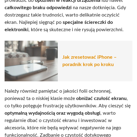
prowadzić do
opóźnień w reakcji urządzenia
lub nawet
całkowitego braku odpowiedzi
na nasze dotknięcia. Gdy
dostrzegasz takie trudności, warto delikatnie oczyścić
ekran. Najlepiej sięgnąć po
specjalne ściereczki do
elektroniki
, które są skuteczne i nie rysują powierzchni.
Jak zresetować iPhone –
poradnik krok po kroku
Należy również pamiętać o jakości folii ochronnej,
ponieważ ta o niskiej klasie może
obniżać czułość ekranu
,
co tylko potęguje frustrację użytkowników. Aby cieszyć się
optymalną wydajnością oraz wygodą obsługi
, warto
regularnie dbać o czystość ekranu i inwestować w
akcesoria, które nie będą wpływać negatywnie na jego
funkcjonalność. Zadbanie o czystość dotykowego