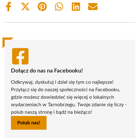
Share
Share
Share
Share
Share
Share
on
on
on
on
on
on
Facebook
X
Pinterest
WhatsApp
LinkedIn
Email
(Twitter)
Dołącz do nas na Facebooku!
Odkrywaj, dyskutuj i dziel się tym co najlepsze!
Przyłącz się do naszej społeczności na Facebooku,
gdzie możesz dowiedzieć się więcej o lokalnych
wydarzeniach w Tarnobrzegu. Twoje zdanie się liczy -
polub naszą stronę i bądź na bieżąco!
Polub nas!