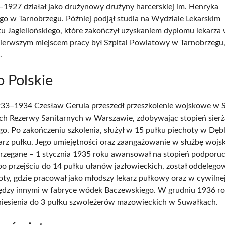
–1927 działał jako drużynowy drużyny harcerskiej im. Henryka
o w Tarnobrzegu. Później podjął studia na Wydziale Lekarskim
u Jagiellońskiego, które zakończył uzyskaniem dyplomu lekarza
pierwszym miejscem pracy był Szpital Powiatowy w Tarnobrzegu,
.
 Polskie
33–1934 Czesław Gerula przeszedł przeszkolenie wojskowe w 
h Rezerwy Sanitarnych w Warszawie, zdobywając stopień sierż
o. Po zakończeniu szkolenia, służył w 15 pułku piechoty w Dębl
arz pułku. Jego umiejętności oraz zaangażowanie w służbę woj
trzegane – 1 stycznia 1935 roku awansował na stopień podporu
po przejściu do 14 pułku ułanów jazłowieckich, został oddeleg
oty, gdzie pracował jako młodszy lekarz pułkowy oraz w cywilnej
ędzy innymi w fabryce wódek Baczewskiego. W grudniu 1936 ro
niesienia do 3 pułku szwoleżerów mazowieckich w Suwałkach.