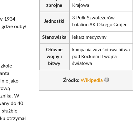
zbrojne
Krajowa
3 Pułk Szwoleżerów
 w 1934
Jednostki
batalion AK Okręgu Grójec
 gdzie odbył
Stanowiska
lekarz medycyny
Główne
kampania wrześniowa bitwa
wojny i
pod Kockiem II wojna
bitwy
światowa
Szkole
anta
Źródło:
Wikipedia
inie jako
skową
cznika. W
owany do 40
 służbie
ku otrzymał