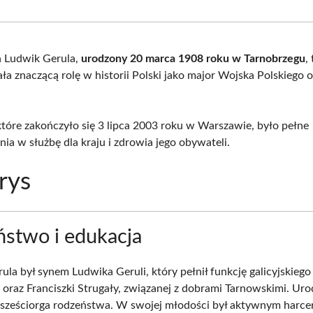
Facebook
X
Pinterest
What
(Twitter)
n Ludwik Gerula,
urodzony 20 marca 1908 roku w Tarnobrzegu
,
ła znaczącą rolę w historii Polski jako major Wojska Polskiego o
 które zakończyło się 3 lipca 2003 roku w Warszawie, było pełne
ia w służbę dla kraju i zdrowia jego obywateli.
rys
ństwo i edukacja
ula był synem Ludwika Geruli, który pełnił funkcję galicyjskiego
oraz Franciszki Strugały, związanej z dobrami Tarnowskimi. Urodz
z sześciorga rodzeństwa. W swojej młodości był aktywnym harc