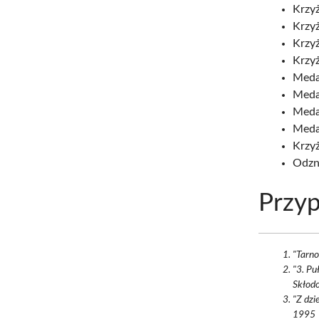
Krzyż
Krzy
Krzy
Krzyż
Meda
Meda
Meda
Medal
Krzy
Odzn
Przyp
"Tarno
"3. Pu
Skłod
"Z dzi
1995