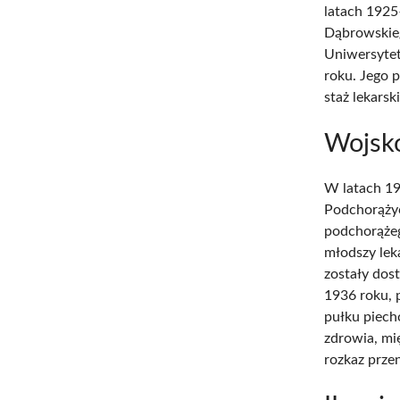
latach 1925
Dąbrowskieg
Uniwersytet
roku. Jego 
staż lekarski
Wojsko
W latach 19
Podchorążyc
podchorążeg
młodszy lek
zostały dos
1936 roku, 
pułku piech
zdrowia, mi
rozkaz prze