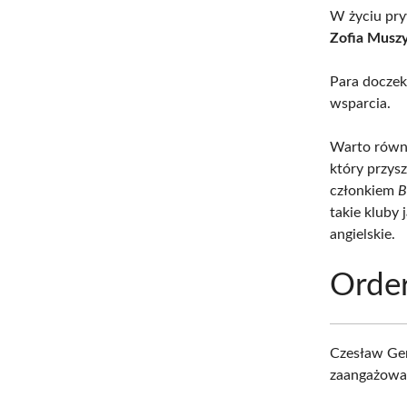
W życiu pry
Zofia Musz
Para doczek
wsparcia.
Warto równi
który przysz
członkiem
B
takie kluby 
angielskie.
Order
Czesław Ger
zaangażowan