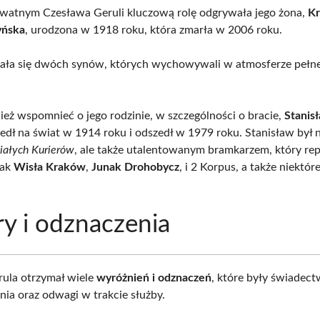
watnym Czesława Geruli kluczową rolę odgrywała jego żona,
Kr
yńska
, urodzona w 1918 roku, która zmarła w 2006 roku.
ała się dwóch synów, których wychowywali w atmosferze pełnej
eż wspomnieć o jego rodzinie, w szczególności o bracie,
Stanis
edł na świat w 1914 roku i odszedł w 1979 roku. Stanisław był n
iałych Kurierów
, ale także utalentowanym bramkarzem, który re
jak
Wisła Kraków
,
Junak Drohobycz
, i 2 Korpus, a także niektó
y i odznaczenia
ula otrzymał wiele
wyróżnień i odznaczeń
, które były świadec
ia oraz odwagi w trakcie służby.