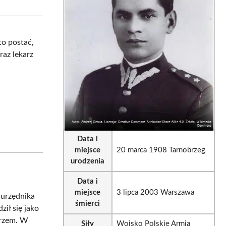
sApp
LinkedIn
Email
 to postać,
raz lekarz
Data i
miejsce
20 marca 1908 Tarnobrzeg
urodzenia
Data i
miejsce
3 lipca 2003 Warszawa
 urzędnika
śmierci
ił się jako
erzem. W
Siły
Wojsko Polskie Armia