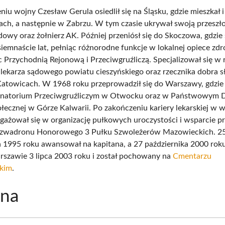
niu wojny Czesław Gerula osiedlił się na Śląsku, gdzie mieszkał 
ach, a następnie w Zabrzu. W tym czasie ukrywał swoją przeszło
dowy oraz żołnierz AK. Później przeniósł się do Skoczowa, gdzie 
siemnaście lat, pełniąc różnorodne funkcje w lokalnej opiece zd
c Przychodnią Rejonową i Przeciwgruźliczą. Specjalizował się w r
ę lekarza sądowego powiatu cieszyńskiego oraz rzecznika dobra s
atowicach. W 1968 roku przeprowadził się do Warszawy, gdzie
 Sanatorium Przeciwgruźliczym w Otwocku oraz w Państwowym
ecznej w Górze Kalwarii. Po zakończeniu kariery lekarskiej w wi
gażował się w organizację pułkowych uroczystości i wsparcie p
Szwadronu Honorowego 3 Pułku Szwoleżerów Mazowieckich. 2
a 1995 roku awansował na kapitana, a 27 października 2000 roku
szawie 3 lipca 2003 roku i został pochowany na
Cmentarzu
kim
.
ina