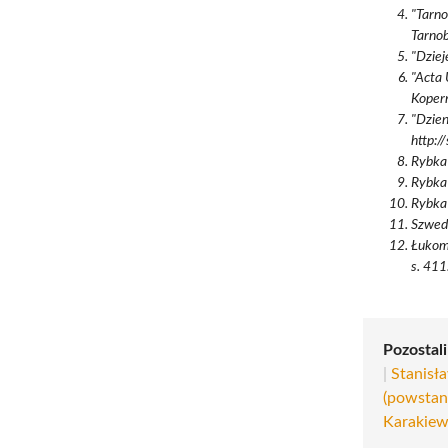
"Tarno
Tarno
"Dziej
"Acta 
Kopern
"Dzien
http:
Rybka 
Rybka 
Rybka 
Szwedo
Łukoms
s. 411
Pozostal
|
Stanisł
(powstan
Karakiew