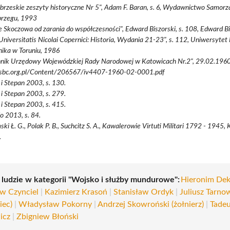
brzeskie zeszyty historyczne Nr 5", Adam F. Baran, s. 6, Wydawnictwo Samor
brzegu, 1993
e Skoczowa od zarania do współczesności", Edward Biszorski, s. 108, Edward B
Universitatis Nicolai Copernici: Historia, Wydania 21-23", s. 112, Uniwersytet
ika w Toruniu, 1986
nik Urzędowy Wojewódzkiej Rady Narodowej w Katowicach Nr.2", 29.02.1960 r
//sbc.org.pl/Content/206567/iv4407-1960-02-0001.pdf
i Stepan 2003, s. 130.
i Stepan 2003, s. 279.
i Stepan 2003, s. 415.
 2013, s. 84.
ki Ł. G., Polak P. B., Suchcitz S. A., Kawalerowie Virtuti Militari 1792 - 1945,
.
i ludzie w kategorii "Wojsko i służby mundurowe":
Hieronim De
aw Czynciel
|
Kazimierz Krasoń
|
Stanisław Ordyk
|
Juliusz Tarno
iec)
|
Władysław Pokorny
|
Andrzej Skowroński (żołnierz)
|
Tade
icz
|
Zbigniew Błoński