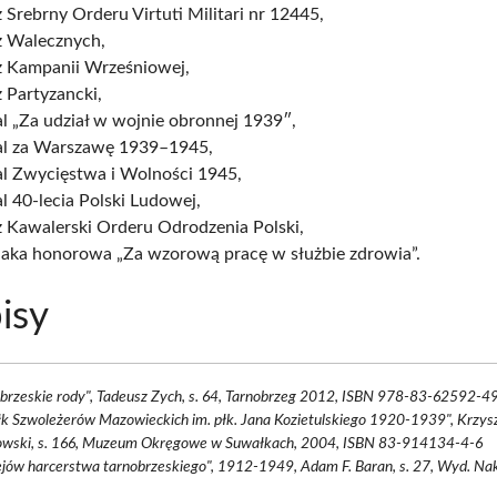
 Srebrny Orderu Virtuti Militari nr 12445,
ż Walecznych,
ż Kampanii Wrześniowej,
 Partyzancki,
l „Za udział w wojnie obronnej 1939″,
l za Warszawę 1939–1945,
l Zwycięstwa i Wolności 1945,
 40-lecia Polski Ludowej,
ż Kawalerski Orderu Odrodzenia Polski,
aka honorowa „Za wzorową pracę w służbie zdrowia”.
isy
brzeskie rody", Tadeusz Zych, s. 64, Tarnobrzeg 2012, ISBN 978-83-62592-4
łk Szwoleżerów Mazowieckich im. płk. Jana Kozietulskiego 1920-1939", Krzys
owski, s. 166, Muzeum Okręgowe w Suwałkach, 2004, ISBN 83-914134-4-6
ejów harcerstwa tarnobrzeskiego", 1912-1949, Adam F. Baran, s. 27, Wyd. Nak