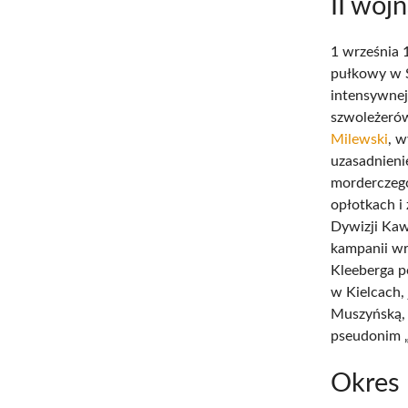
II woj
1 września 
pułkowy w S
intensywne
szwoleżeró
Milewski
, w
uzasadnieni
morderczego
opłotkach i
Dywizji Kaw
kampanii wr
Kleeberga p
w Kielcach,
Muszyńską, 
pseudonim „
Okres