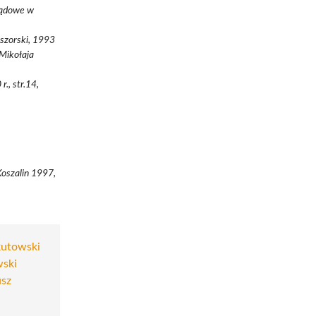
ządowe w
iszorski, 1993
 Mikołaja
., str.14,
 Koszalin 1997,
kutowski
wski
usz