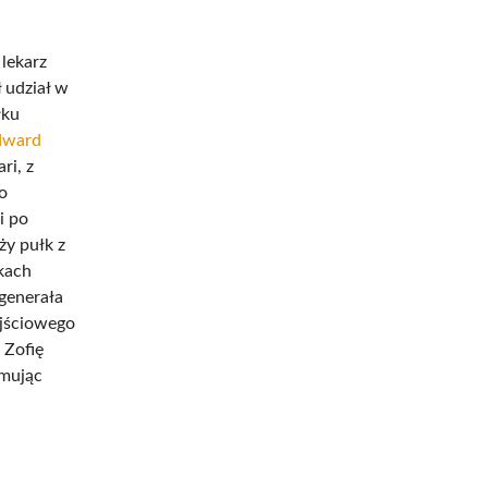
lekarz
 udział w
łku
dward
ri, z
o
i po
ży pułk z
lkach
generała
ejściowego
 Zofię
jmując