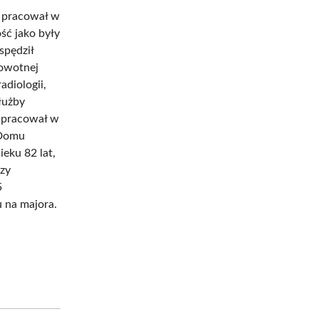
i pracował w
ść jako były
spędził
rowotnej
adiologii,
łużby
 pracował w
 Domu
eku 82 lat,
rzy
5
 na majora.