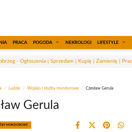
NIA
PRACA
POGODA
NEKROLOGI
LIFESTYLE
obrzeg - Ogłoszenia | Sprzedam | Kupię | Zamienię | Pra
a
/
Ludzie
/
Wojsko i służby mundurowe
/
Czesław Gerula
ław Gerula
ŁUŻBY MUNDUROWE
Share
Share
Share
Shar
on
on
on
on