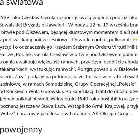
na światowa
1939 roku Czesław Gerula rozpoczął swoją wojenną podróż jako 
uwalskiej Brygadzie Kawalerii. W nocy z 12 na 13 września brał
j bitwie pod Olszewem, będącej kluczowym momentem dla 3 pu
w podczas kampanii wrześniowej. Dowódca pułku, pułkownik
E
ystąpił o odznaczenie go Krzyżem Srebrnym Orderu Virtuti Milita
em, że „Por. lek. Gerula Czesław w bitwie pod Olszewem pomim
 ognia ewakuuje większość rannych, przy czym osobiście chodz
 zakamarkach, wyszukując rannych”. Po zgrupowaniu w Białowie
alerii „Zaza” podążył na południe, uczestnicząc w ostatnich wa
ześniowej w ramach Samodzielnej Grupy Operacyjnej „Polesie” 
od Kockiem i Wolą Gułowską. Po kapitulacji trafił do obozu prz
 jednak uniknął niewoli. W kwietniu 1940 roku poślubił Krystynę
poznaną jeszcze w Suwałkach. Wstąpił do Armii Krajowej, przy
Witeź”, i pracował jako lekarz w batalionie AK Okręgu Grójec.
 powojenny