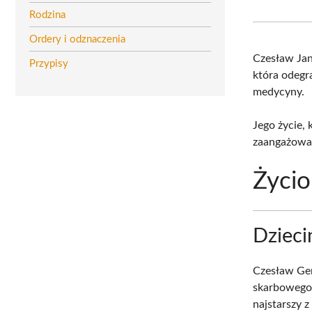
Rodzina
Ordery i odznaczenia
Czesław Ja
Przypisy
która odegra
medycyny.
Jego życie,
zaangażowan
Życio
Dzieci
Czesław Ger
skarbowego 
najstarszy 