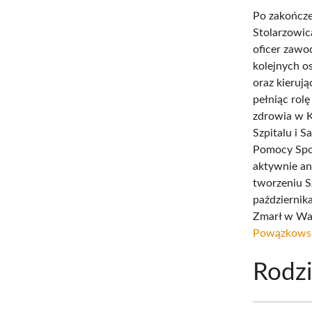
Po zakończe
Stolarzowic
oficer zawo
kolejnych o
oraz kierują
pełniąc rol
zdrowia w K
Szpitalu i
Pomocy Społ
aktywnie an
tworzeniu 
październik
Zmarł w War
Powązkows
Rodz