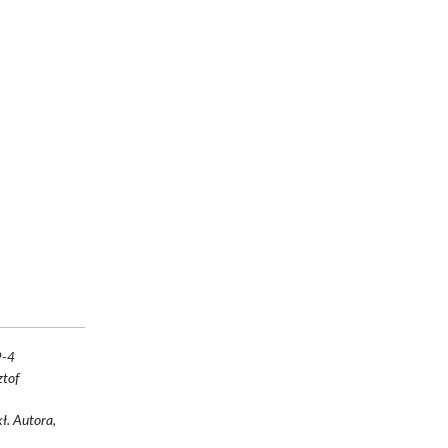
9-4
ztof
ł. Autora,