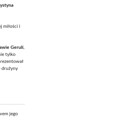
ystyna
 miłości i
ławie Geruli
,
ie tylko
prezentował
re drużyny
twem jego