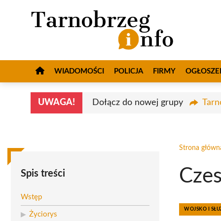
Przejdź
do
treści
WIADOMOŚCI
POLICJA
FIRMY
OGŁOSZE
UWAGA!
Dołącz do nowej grupy
Tarn
Strona główn
Czes
Spis treści
Wstęp
WOJSKO I S
Życiorys